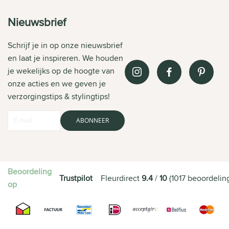
Nieuwsbrief
Schrijf je in op onze nieuwsbrief
en laat je inspireren. We houden
je wekelijks op de hoogte van
onze acties en we geven je
verzorgingstips & stylingtips!
ABONNEER
Beoordeling
Trustpilot
Fleurdirect
9.4
/
10
(
1017
beoordelin
op