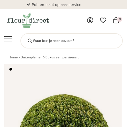
Pot- en plant opmaakservice
Al
0
Home
Buitenplanten
Buxus sempervirens L