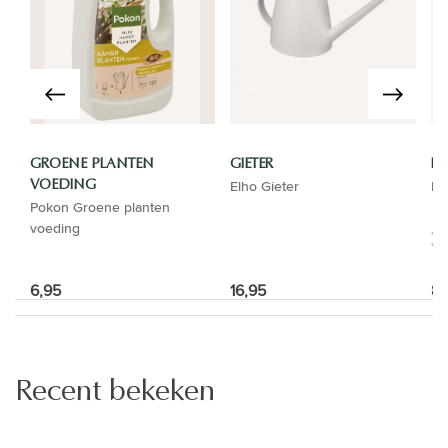
GROENE PLANTEN
GIETER
LU
Elho Gieter
Lu
VOEDING
Pokon Groene planten
voeding
6,95
16,95
8,
Recent bekeken