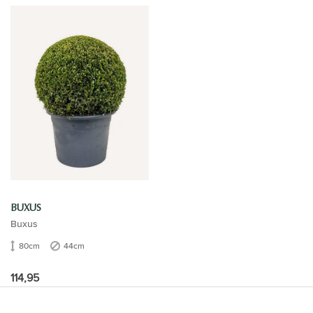
BUXUS
Buxus
80cm
44cm
114,95