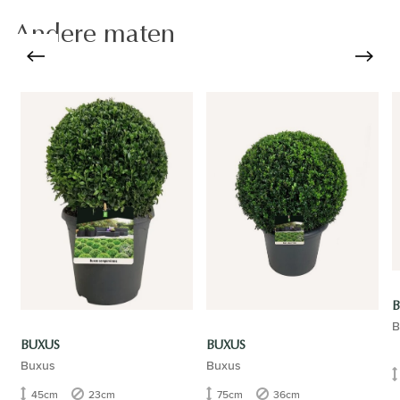
Andere maten
B
B
BUXUS
BUXUS
Buxus
Buxus
45cm
23cm
75cm
36cm