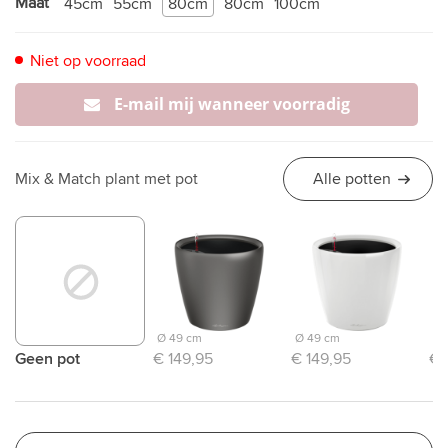
Maat
45cm
55cm
80cm
80cm
100cm
Niet op voorraad
E-mail mij wanneer voorradig
Mix & Match plant met pot
Alle potten
Ø 49 cm
Ø 49 cm
Ø 
Geen pot
€ 149,95
€ 149,95
€ 