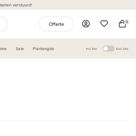
anten verstuurd!
0
Offerte
ome
Sale
Plantengids
Incl. btw
Excl. btw