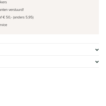
ekers
nten verstuurd!
f € 50,- (anders 5,95)
rvice