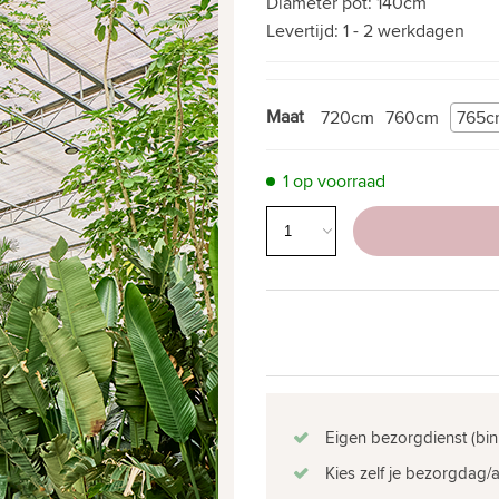
Diameter pot:
140cm
Levertijd:
1 - 2 werkdagen
Maat
720cm
760cm
765c
1 op voorraad
Eigen bezorgdienst (bin
Kies zelf je bezorgdag/a