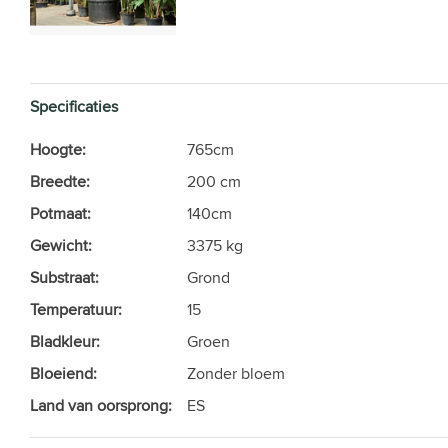
Specificaties
Hoogte:
765cm
Breedte:
200 cm
Potmaat:
140cm
Gewicht:
3375 kg
Substraat:
Grond
Temperatuur:
15
Bladkleur:
Groen
Bloeiend:
Zonder bloem
Land van oorsprong:
ES