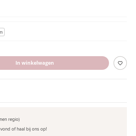
m
In winkelwagen
nen regio)
vond of haal bij ons op!