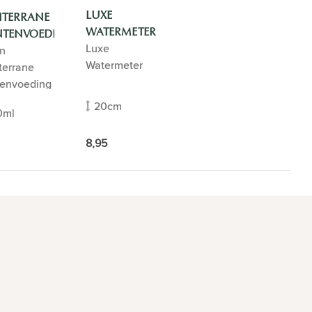
LUXE
ITERRANE
WATERMETER
NTENVOEDING
Luxe
n
Watermeter
terrane
tenvoeding
20cm
0ml
8,95