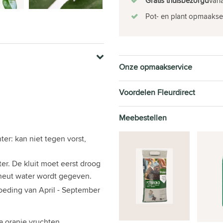
Gratis thuisbezorgd
vana
Pot- en plant opmaakse
Onze opmaakservice
Voordelen Fleurdirect
Meebestellen
nter: kan niet tegen vorst,
er. De kluit moet eerst droog
heut water wordt gegeven.
oeding van April - September
a oranje vruchten.