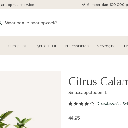
plant opmaakservice
Al meer dan 100.000 pl
Kunstplant
Hydrocultuur
Buitenplanten
Verzorging
H
Citrus Cala
Sinaasappelboom L
2 review(s)
-
Sc
44,95