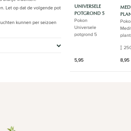
UNIVERSELE
n. Let op dat de volgende pot
MED
POTGROND 5
PLA
Pokon
Poko
LITER
ruchten kunnen per seizoen
Universele
Medi
potgrond 5
plan
Liter
25
5,95
8,95