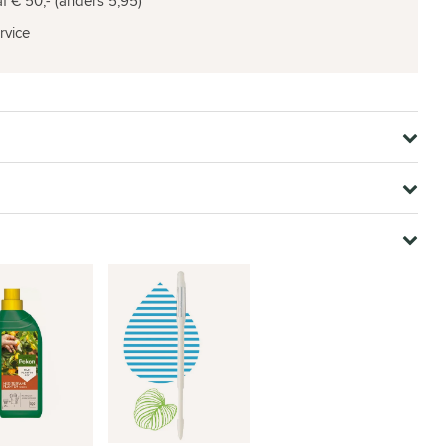
f € 50,- (anders 5,95)
rvice