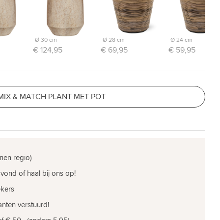
Ø 30 cm
Ø 28 cm
Ø 24 cm
€ 124,95
€ 69,95
€ 59,95
MIX & MATCH PLANT MET POT
nen regio)
vond of haal bij ons op!
ekers
nten verstuurd!