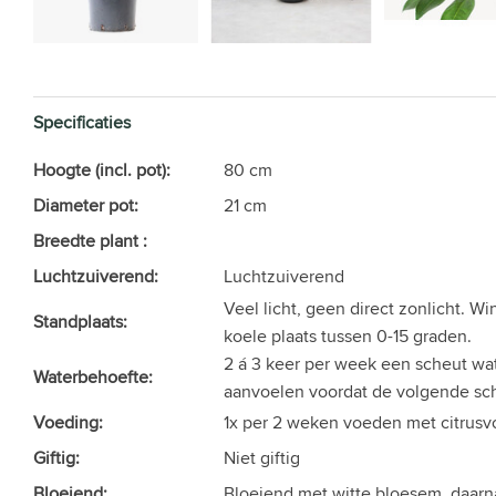
Specificaties
Hoogte (incl. pot):
80 cm
Diameter pot:
21 cm
Breedte plant :
Luchtzuiverend:
Luchtzuiverend
Veel licht, geen direct zonlicht. Wi
Standplaats:
koele plaats tussen 0-15 graden.
2 á 3 keer per week een scheut wat
Waterbehoefte:
aanvoelen voordat de volgende sc
Voeding:
1x per 2 weken voeden met citrusv
Giftig:
Niet giftig
Bloeiend:
Bloeiend met witte bloesem, daarn