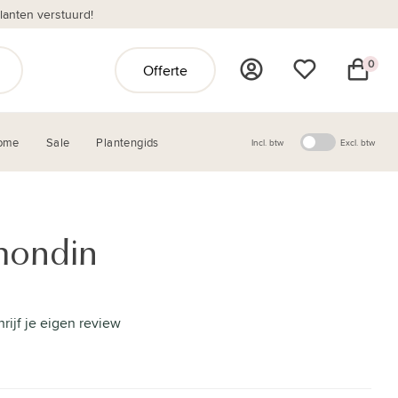
anten verstuurd!
0
Offerte
ome
Sale
Plantengids
Incl. btw
Excl. btw
mondin
hrijf je eigen review