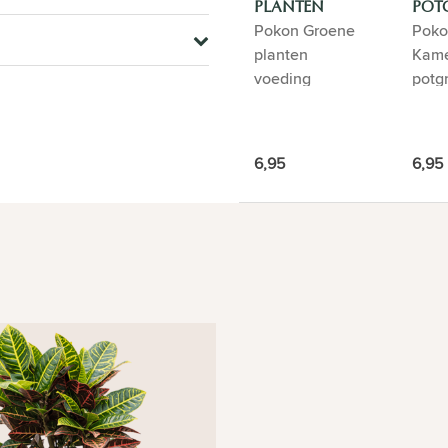
PLANTEN
POT
Pokon Groene
Poko
VOEDING
planten
Kame
voeding
potg
6,95
6,95