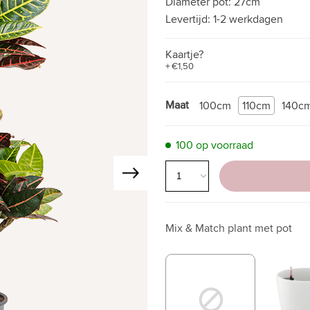
Diameter pot:
27cm
Levertijd:
1-2 werkdagen
Kaartje?
+ €1,50
Maat
100cm
110cm
140c
100 op voorraad
Mix & Match plant met pot