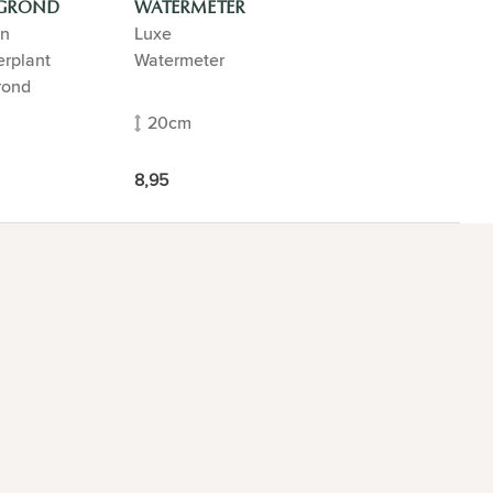
GROND
WATERMETER
n
Luxe
rplant
Watermeter
rond
20cm
8,95