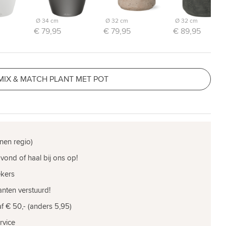
Ø 34 cm
Ø 32 cm
Ø 32 cm
€ 79,95
€ 79,95
€ 89,95
MIX & MATCH PLANT MET POT
nen regio)
vond of haal bij ons op!
ekers
nten verstuurd!
f € 50,- (anders 5,95)
rvice