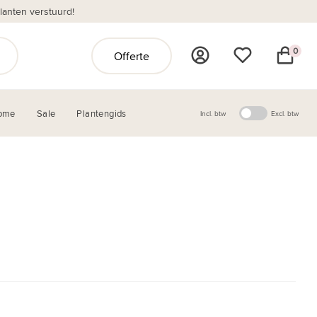
anten verstuurd!
0
Offerte
ome
Sale
Plantengids
Incl. btw
Excl. btw