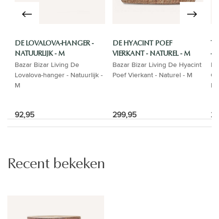
DE LOVALOVA-HANGER -
DE HYACINT POEF
T
NATUURLIJK - M
VIERKANT - NATUREL - M
- 
Bazar Bizar Living De
Bazar Bizar Living De Hyacint
Ba
Lovalova-hanger - Natuurlijk -
Poef Vierkant - Naturel - M
Co
M
Br
92,95
299,95
29
Recent bekeken