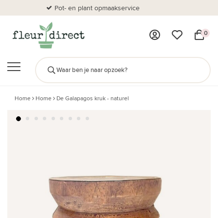
Pot- en plant opmaakservice
Al
0
Home
Home
De Galapagos kruk - naturel