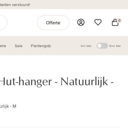
anten verstuurd!
0
Offerte
ome
Sale
Plantengids
Incl. btw
Excl. btw
t-hanger - Natuurlijk -
lijk - M