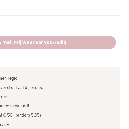
E-mail mij wanneer voorradig
nen regio)
vond of haal bij ons op!
ekers
nten verstuurd!
f € 50,- (anders 5,95)
rvice