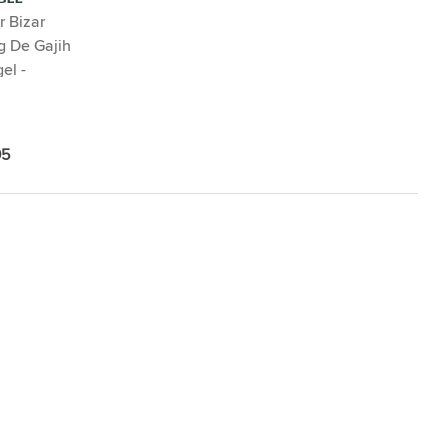
r Bizar
UREL
g De Gajih
T - M
el -
el Zwart -
95