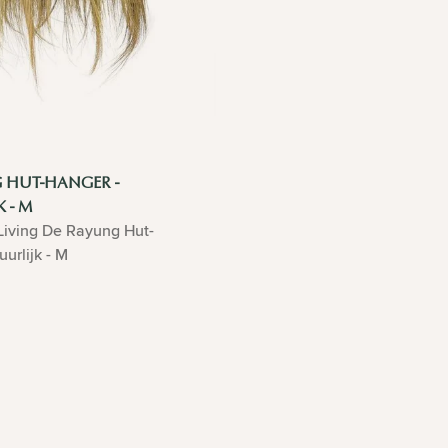
 HUT-HANGER -
 - M
Living De Rayung Hut-
urlijk - M