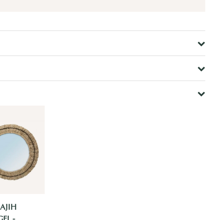
AJIH
GEL -