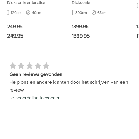
Dicksonia antarctica
Dicksonia
120cm
40cm
300cm
65cm
1
249.95
1399.95
249.95
1399.95
1
Geen reviews gevonden
Help ons en andere klanten door het schrijven van een
review
Je beoordeling toevoegen