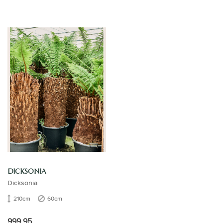
DICKSONIA
Dicksonia
210cm
60cm
999,95