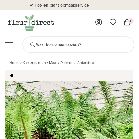
Pot- en plant opmaakservice
Al
0
Home
Kamerplanten
Maat
Dicksonia Antarctica