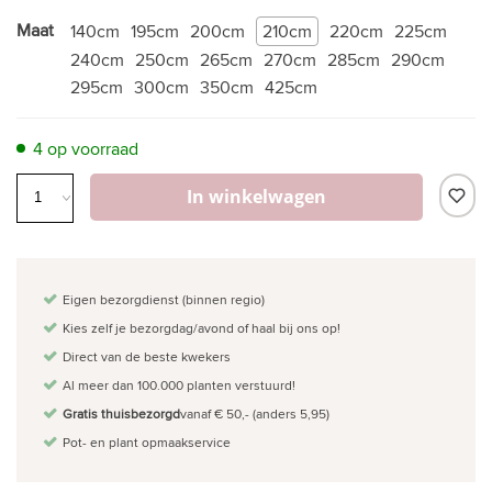
Maat
140cm
195cm
200cm
210cm
220cm
225cm
240cm
250cm
265cm
270cm
285cm
290cm
295cm
300cm
350cm
425cm
4 op voorraad
In winkelwagen
Eigen bezorgdienst (binnen regio)
Kies zelf je bezorgdag/avond of haal bij ons op!
Direct van de beste kwekers
Al meer dan 100.000 planten verstuurd!
Gratis thuisbezorgd
vanaf € 50,- (anders 5,95)
Pot- en plant opmaakservice