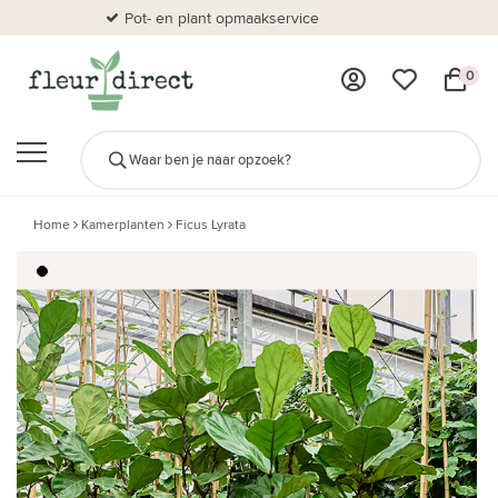
Pot- en plant opmaakservice
Al
0
Home
Kamerplanten
Ficus Lyrata