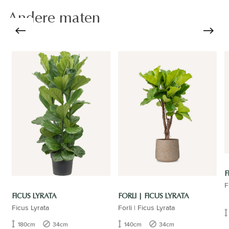
Andere maten
F
F
FICUS LYRATA
FORLI | FICUS LYRATA
Ficus Lyrata
Forli | Ficus Lyrata
180cm
34cm
140cm
34cm