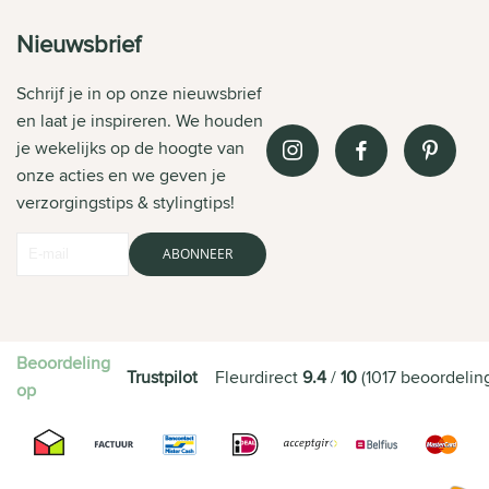
Nieuwsbrief
Schrijf je in op onze nieuwsbrief
en laat je inspireren. We houden
je wekelijks op de hoogte van
onze acties en we geven je
verzorgingstips & stylingtips!
ABONNEER
Beoordeling
Trustpilot
Fleurdirect
9.4
/
10
(
1017
beoordelin
op