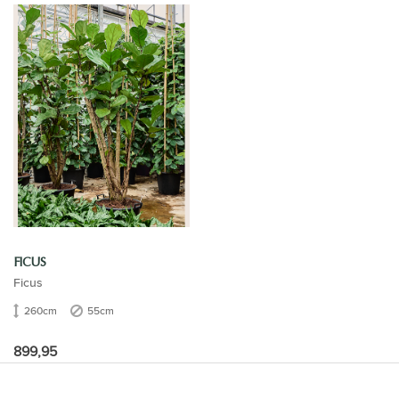
FICUS
Ficus
260cm
55cm
899,95