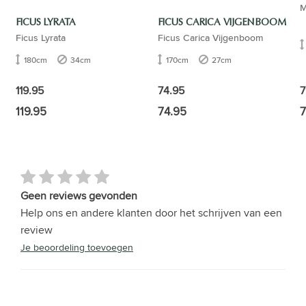
M
FICUS LYRATA
FICUS CARICA VIJGENBOOM
Ficus Lyrata
Ficus Carica Vijgenboom
180cm
34cm
170cm
27cm
7
119.95
74.95
119.95
74.95
7
Geen reviews gevonden
Help ons en andere klanten door het schrijven van een
review
Je beoordeling toevoegen