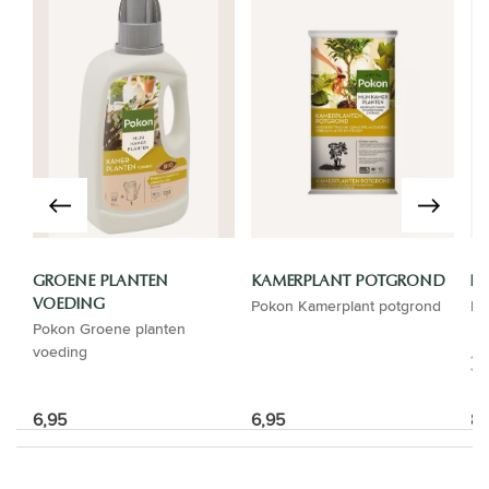
GROENE PLANTEN
KAMERPLANT POTGROND
LU
Pokon Kamerplant potgrond
Lu
VOEDING
Pokon Groene planten
voeding
6,95
6,95
8,