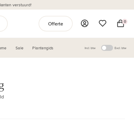
anten verstuurd!
0
Offerte
ome
Sale
Plantengids
Incl. btw
Excl. btw
g
ld