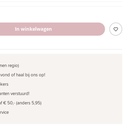
In winkelwagen
nen regio)
vond of haal bij ons op!
ekers
nten verstuurd!
f € 50,- (anders 5,95)
rvice