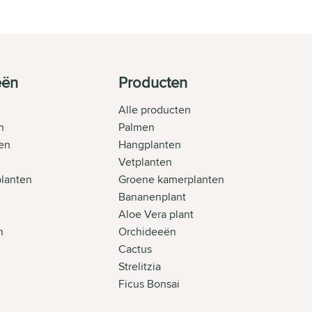
eën
Producten
Alle producten
n
Palmen
en
Hangplanten
Vetplanten
planten
Groene kamerplanten
Bananenplant
Aloe Vera plant
n
Orchideeën
n
Cactus
Strelitzia
Ficus Bonsai