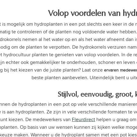
Volop voordelen van hydr
 is mogelijk om hydroplanten in een pot slechts een keer in de 
matig te controleren of de planten nog voldoende water hebben. 
drokorrels nemen al het water op en als het water afneemt dan is
nodig om de planten te verpotten. De hydrokorrels verzuren namel
 hydrocultuur planten te genieten van volop voordelen. In de re
ijn echter ook gemakkelijker te onderhouden, schoner en leven o
g bij het kiezen van de juiste planten? Laat onze
ervaren
medewer
beste planten aanbevelen. Uiteindelijk bent u ui
Stijlvol, eenvoudig, groot, 
nen de hydroplanten in een pot op vele verschillende manieren
 is aan hydroplanten. Ze zijn in vele verschillende formaten te ve
kunt kiezen. De medewerkers van
Fleurdirect
helpen u graag om 
oplanten. Op basis van uw wensen kunnen zij kijken welke mogel
keuze maken. Wanneer u de hydroplant samen met een pot kiest 