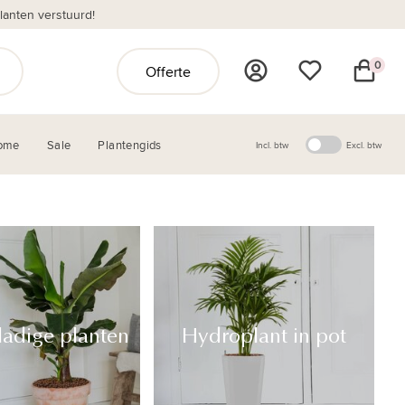
anten verstuurd!
0
Offerte
ome
Sale
Plantengids
Incl. btw
Excl. btw
ladige planten
Hydroplant in pot