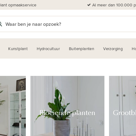
plant opmaakservice
Al meer dan 100.000 pl
Kunstplant
Hydrocultuur
Buitenplanten
Verzorging
H
n
Bloeiende planten
Grootb