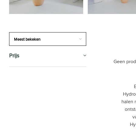
Prijs
Geen prod
SALE
KAMERPLANTEN
Hydroc
halen 
KANTOORPLANTEN
ontst
v
HYDROCULTUUR
Hy
Type