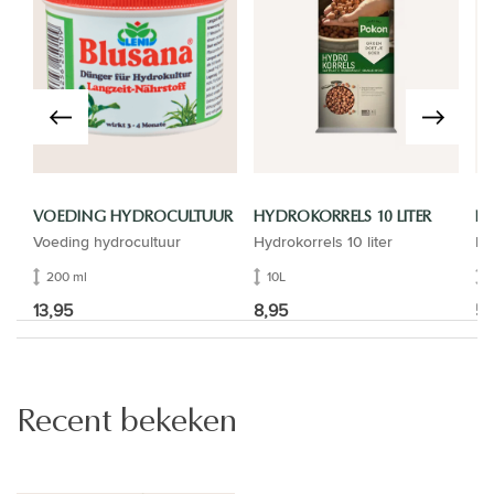
VOEDING HYDROCULTUUR
HYDROKORRELS 10 LITER
IN
Voeding hydrocultuur
Hydrokorrels 10 liter
In
200 ml
10L
13,95
8,95
5,
Recent bekeken