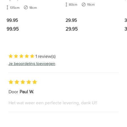
80cm
19cm
135cm
18cm
3
99.95
29.95
99.95
29.95
3
1 review(s)
Je beoordeling toevoegen
Door
Paul W.
Het wat weer een perfecte levering, dank U!!