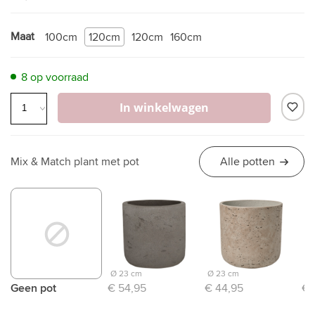
Maat
100cm
120cm
120cm
160cm
8 op voorraad
In winkelwagen
Mix & Match plant met pot
Alle potten
Ø 23 cm
Ø 23 cm
Ø 
Geen pot
€ 54,95
€ 44,95
€ 