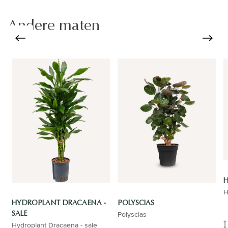
Andere maten
H
H
HYDROPLANT DRACAENA -
POLYSCIAS
Polyscias
SALE
Hydroplant Dracaena - sale