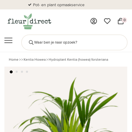
Pot- en plant opmaakservice
Al
0
Home
Kentia Howea
Hydroplant Kentia (howea) forsteriana