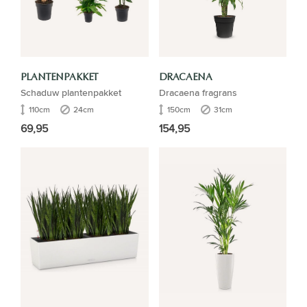
PLANTENPAKKET
DRACAENA
Schaduw plantenpakket
Dracaena fragrans
110cm
24cm
150cm
31cm
69,95
154,95