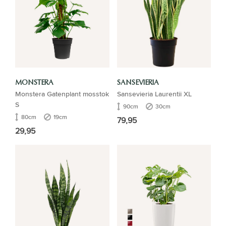
MONSTERA
SANSEVIERIA
Monstera Gatenplant mosstok
Sansevieria Laurentii XL
S
90cm
30cm
80cm
19cm
79,95
29,95