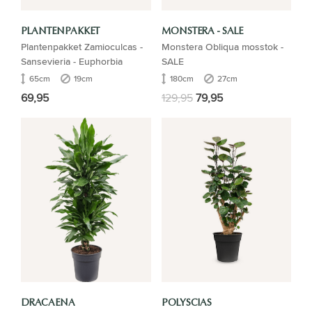
PLANTENPAKKET
MONSTERA - SALE
Plantenpakket Zamioculcas -
Monstera Obliqua mosstok -
Sansevieria - Euphorbia
SALE
65cm
19cm
180cm
27cm
69,95
129,95
79,95
DRACAENA
POLYSCIAS