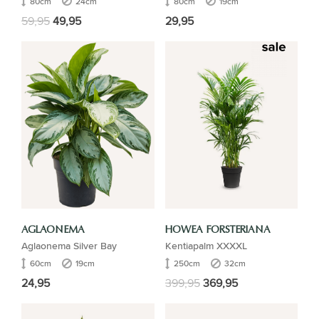
80cm
24cm
80cm
19cm
59,95
49,95
29,95
AGLAONEMA
HOWEA FORSTERIANA
Aglaonema Silver Bay
Kentiapalm XXXXL
60cm
19cm
250cm
32cm
24,95
399,95
369,95