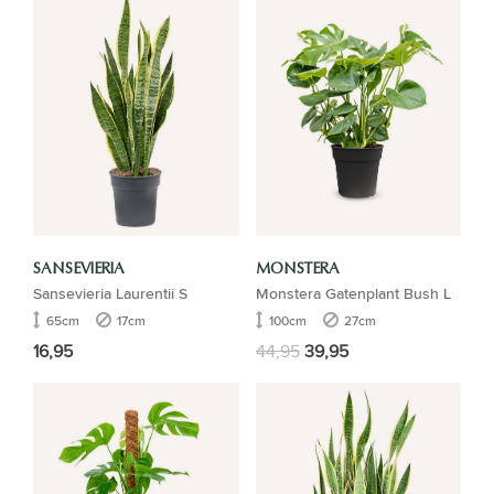
SANSEVIERIA
MONSTERA
Sansevieria Laurentii S
Monstera Gatenplant Bush L
65cm
17cm
100cm
27cm
16,95
44,95
39,95