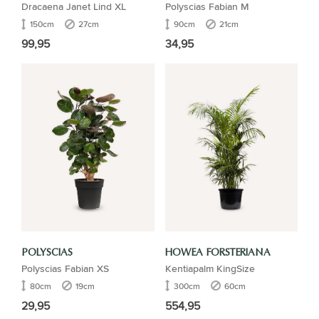
Dracaena Janet Lind XL
Polyscias Fabian M
150cm
27cm
90cm
21cm
99,95
34,95
POLYSCIAS
HOWEA FORSTERIANA
Polyscias Fabian XS
Kentiapalm KingSize
80cm
19cm
300cm
60cm
29,95
554,95