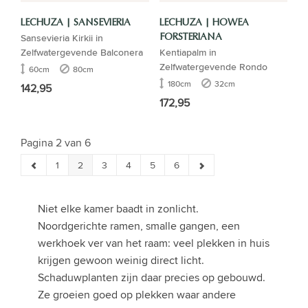
LECHUZA | SANSEVIERIA
LECHUZA | HOWEA
Sansevieria Kirkii in
FORSTERIANA
Zelfwatergevende Balconera
Kentiapalm in
Zelfwatergevende Rondo
60cm
80cm
180cm
32cm
142,95
172,95
Pagina 2 van 6
1
2
3
4
5
6
Niet elke kamer baadt in zonlicht.
Noordgerichte ramen, smalle gangen, een
werkhoek ver van het raam: veel plekken in huis
krijgen gewoon weinig direct licht.
Schaduwplanten zijn daar precies op gebouwd.
Ze groeien goed op plekken waar andere