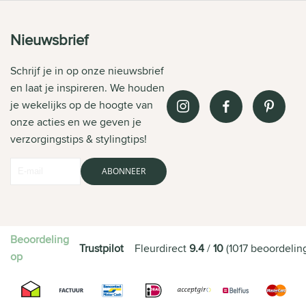
Nieuwsbrief
Schrijf je in op onze nieuwsbrief
en laat je inspireren. We houden
je wekelijks op de hoogte van
onze acties en we geven je
verzorgingstips & stylingtips!
ABONNEER
Beoordeling
Trustpilot
Fleurdirect
9.4
/
10
(
1017
beoordelin
op