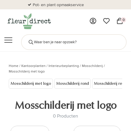
Pot- en plant opmaakservice
Al
0
Home
/
Kantoorplanten
/
Interieurbeplanting
/
Mosschilderij
/
Mosschilderij met logo
Mosschilderij met logo
Mosschilderij rond
Mosschilderij rechth
Mosschilderij met logo
0 Producten