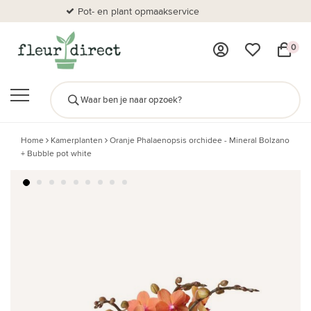
Pot- en plant opmaakservice
Al
0
Home
Kamerplanten
Oranje Phalaenopsis orchidee - Mineral Bolzano
+ Bubble pot white