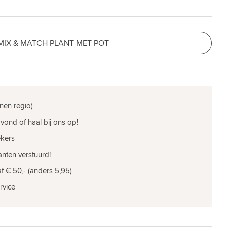
MIX & MATCH PLANT MET POT
nen regio)
vond of haal bij ons op!
ekers
nten verstuurd!
f € 50,- (anders 5,95)
rvice