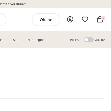
anten verstuurd!
0
Offerte
ome
Sale
Plantengids
Incl. btw
Excl. btw