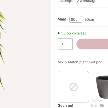
Levertijd:
1-2 werkdagen
Maat
80cm
90cm
53 op voorraad
Mix & Match plant met pot
Ø 27 cm
Geen pot
€ 54,95