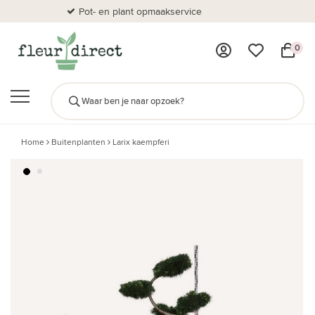
Pot- en plant opmaakservice
Al
0
Home
Buitenplanten
Larix kaempferi