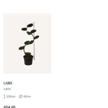
LARIX
Larix
220cm
60cm
654,95