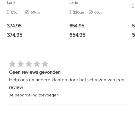
Larix
Larix
170cm
50cm
220cm
60cm
374.95
654.95
5
374.95
654.95
5
Geen reviews gevonden
Help ons en andere klanten door het schrijven van een
review
Je beoordeling toevoegen