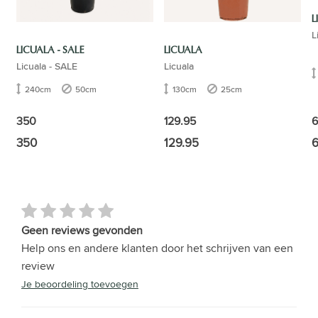
L
L
LICUALA - SALE
LICUALA
Licuala - SALE
Licuala
240cm
50cm
130cm
25cm
6
350
129.95
350
129.95
6
Geen reviews gevonden
Help ons en andere klanten door het schrijven van een
review
Je beoordeling toevoegen