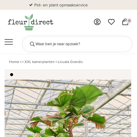
Pot- en plant opmaakservice
Al
0
Home
XXL kamerplanten
Licuala Grandis