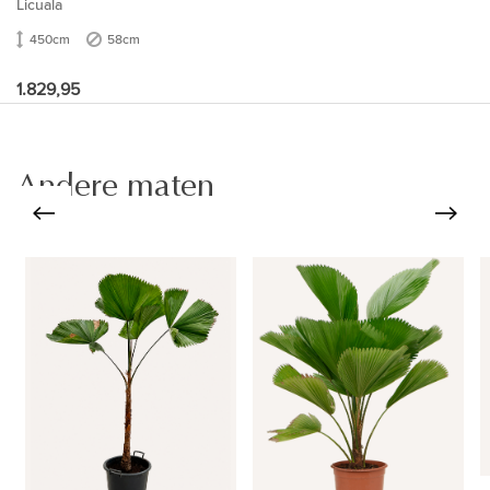
Licuala
450cm
58cm
1.829,95
Andere maten