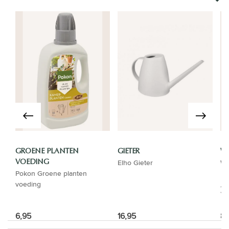
GROENE PLANTEN
GIETER
WA
Elho Gieter
Wa
VOEDING
Pokon Groene planten
voeding
6,95
16,95
8,