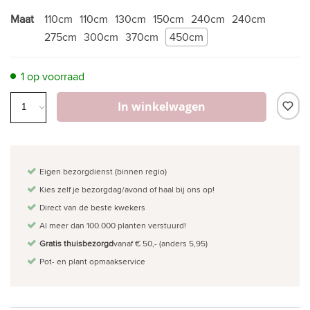
Maat
110cm
110cm
130cm
150cm
240cm
240cm
275cm
300cm
370cm
450cm
1 op voorraad
In winkelwagen
Eigen bezorgdienst (binnen regio)
Kies zelf je bezorgdag/avond of haal bij ons op!
Direct van de beste kwekers
Al meer dan 100.000 planten verstuurd!
Gratis thuisbezorgd
vanaf € 50,- (anders 5,95)
Pot- en plant opmaakservice