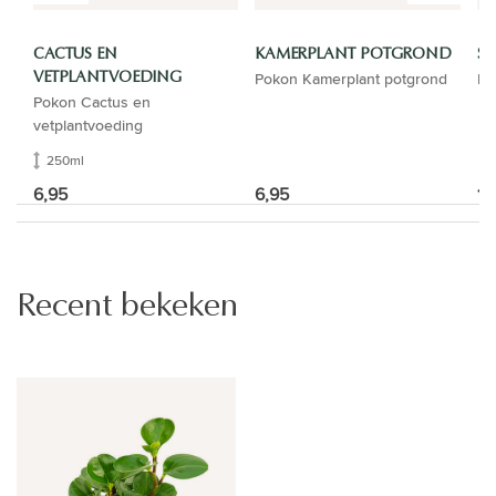
CACTUS EN
KAMERPLANT POTGROND
SP
Pokon Kamerplant potgrond
El
VETPLANTVOEDING
Pokon Cactus en
vetplantvoeding
250ml
6,95
6,95
12
Recent bekeken