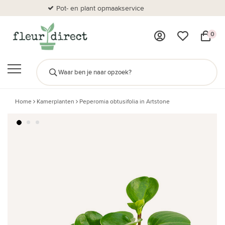
Pot- en plant opmaakservice
Al
0
Home
Kamerplanten
Peperomia obtusifolia in Artstone