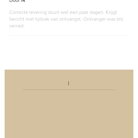
Door
N
Correcte levering duurt wel een paar dagen. Krijgt
bericht met tijdvak van ontvangst. Ontvanger was blij
verrast.