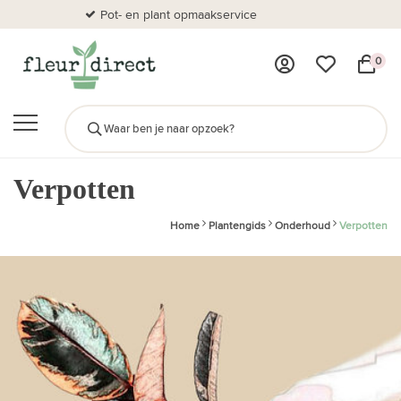
Pot- en plant opmaakservice
Al
0
Verpotten
Home
Plantengids
Onderhoud
Verpotten