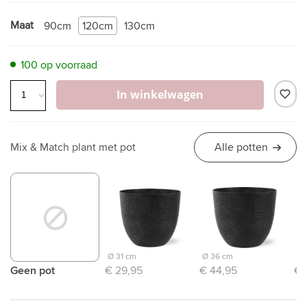
Maat
90cm
120cm
130cm
100 op voorraad
In winkelwagen
Mix & Match plant met pot
Alle potten
Ø 31 cm
Ø 36 cm
Ø 
Geen pot
€ 29,95
€ 44,95
€ 