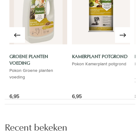
GROENE PLANTEN
KAMERPLANT POTGROND
LU
Pokon Kamerplant potgrond
Lu
VOEDING
Pokon Groene planten
voeding
6,95
6,95
8,
Recent bekeken