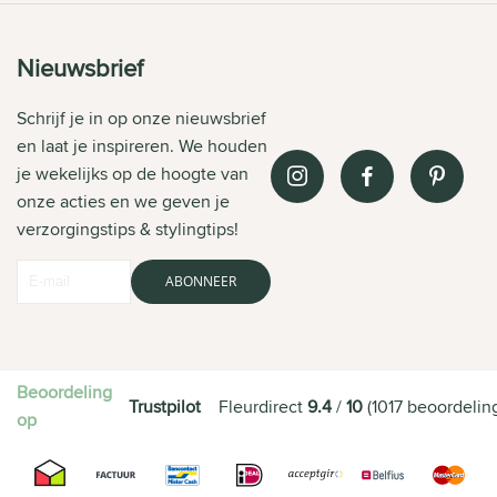
Nieuwsbrief
Schrijf je in op onze nieuwsbrief
en laat je inspireren. We houden
je wekelijks op de hoogte van
onze acties en we geven je
verzorgingstips & stylingtips!
ABONNEER
Beoordeling
Trustpilot
Fleurdirect
9.4
/
10
(
1017
beoordelin
op