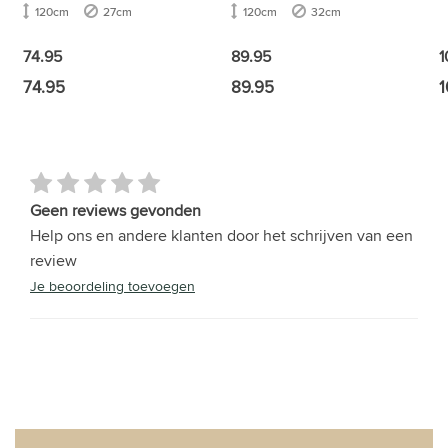
120cm
27cm
120cm
32cm
1
74.95
89.95
74.95
89.95
1
Geen reviews gevonden
Help ons en andere klanten door het schrijven van een
review
Je beoordeling toevoegen