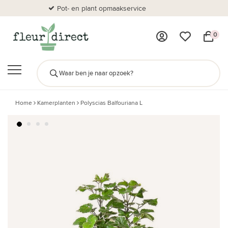
Pot- en plant opmaakservice
Al
0
Home
Kamerplanten
Polyscias Balfouriana L