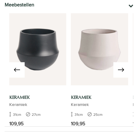
Meebestellen
KERAMIEK
KERAMIEK
KE
Keramiek
Keramiek
Ke
31cm
27cm
31cm
25cm
109,95
109,95
16