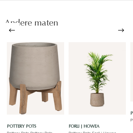
Andere maten
P
P
POTTERY POTS
FORLI | HOWEA
Pottery Pots Pottery Pots
Pottery Pots Forli | Howea