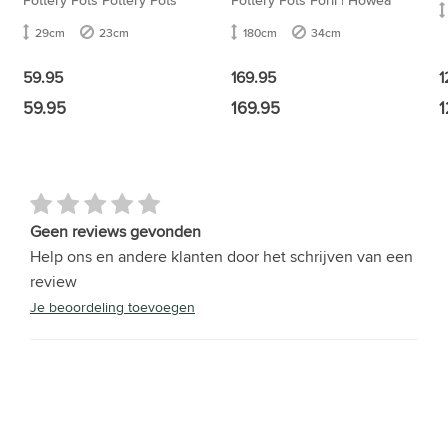
29cm
23cm
180cm
34cm
1
59.95
169.95
59.95
169.95
1
Geen reviews gevonden
Help ons en andere klanten door het schrijven van een
review
Je beoordeling toevoegen