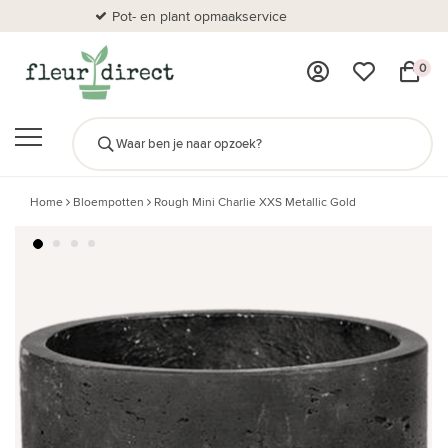
Pot- en plant opmaakservice
Al
0
Home
Bloempotten
Rough Mini Charlie XXS Metallic Gold