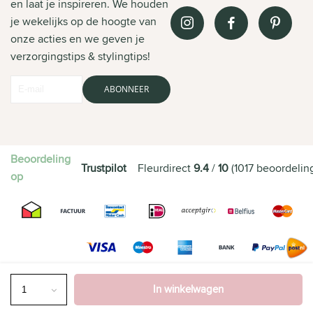
en laat je inspireren. We houden
je wekelijks op de hoogte van
onze acties en we geven je
verzorgingstips & stylingtips!
ABONNEER
Beoordeling
Trustpilot
Fleurdirect
9.4
/
10
(
1017
beoordelin
op
In winkelwagen