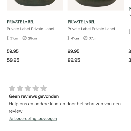
P
P
PRIVATE LABEL
PRIVATE LABEL
Private Label Private Label
Private Label Private Label
31cm
28cm
41cm
37cm
59.95
89.95
3
59.95
89.95
3
Geen reviews gevonden
Help ons en andere klanten door het schrijven van een
review
Je beoordeling toevoegen