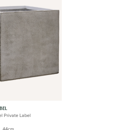
BEL
el Private Label
44cm