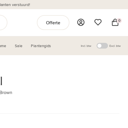
anten verstuurd!
0
Offerte
ome
Sale
Plantengids
Incl. btw
Excl. btw
l
 Brown