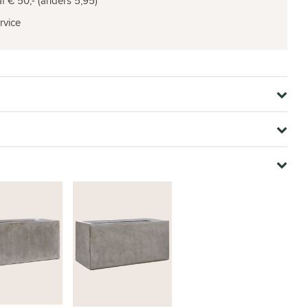
f € 50,- (anders 5,95)
rvice