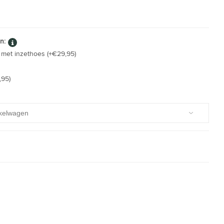
n:
met inzethoes (+€29,95)
,95)