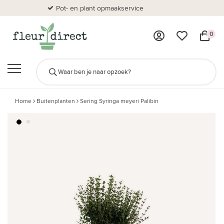
Pot- en plant opmaakservice
Al
0
Home
Buitenplanten
Sering Syringa meyeri Palibin