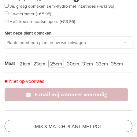
Ja, graag opmaken semi-hydro met inzethoes (+€13,95)
+ watermeter (+€5,95)
+ afstrooien houtsnippers (+€3,95)
Met deze plant opmaken:
Maat
21cm
23cm
25cm
30cm
31cm
33cm
35cm
Niet op voorraad
E-mail mij wanneer voorradig
MIX & MATCH PLANT MET POT