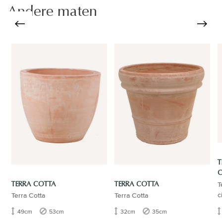
Andere maten
T
T
C
TERRA COTTA
TERRA COTTA
c
Terra Cotta
Terra Cotta
49cm
53cm
32cm
35cm