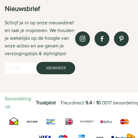
Nieuwsbrief
Schrijf je in op onze nieuwsbrief
en laat je inspireren. We houden
je wekelijks op de hoogte van
onze acties en we geven je
verzorgingstips & stylingtips!
ABONNEER
Beoordeling
Trustpilot
Fleurdirect
9.4
/
10
(
1017
beoordelin
op