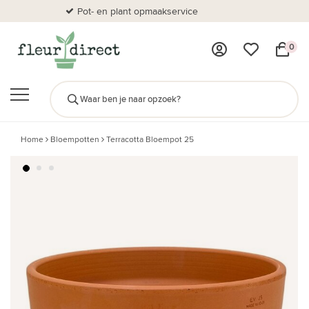
Pot- en plant opmaakservice
Al
0
Home
Bloempotten
Terracotta Bloempot 25