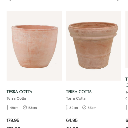
T
T
C
TERRA COTTA
TERRA COTTA
c
Terra Cotta
Terra Cotta
49cm
53cm
32cm
35cm
6
179.95
64.95