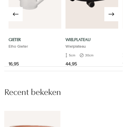
GIETER
WIELPLATEAU
PA
Elho Gieter
Wielplateau
Pa
5cm
30cm
16,95
44,95
15
Recent bekeken