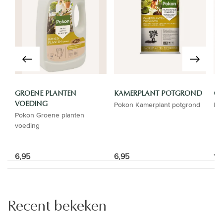
GROENE PLANTEN
KAMERPLANT POTGROND
GI
Pokon Kamerplant potgrond
El
VOEDING
Pokon Groene planten
voeding
6,95
6,95
16
Recent bekeken