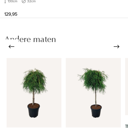
130cm
32cm
129,95
Andere maten
T