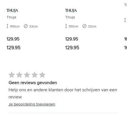
T
THUJA
THUJA
Thuja
Thuja
100cm
32cm
130cm
32cm
129.95
129.95
1
129.95
129.95
1
Geen reviews gevonden
Help ons en andere klanten door het schrijven van een
review
Je beoordeling toevoegen