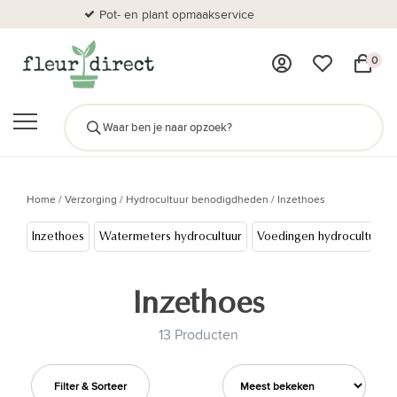
Pot- en plant opmaakservice
Al
0
Home
/
Verzorging
/
Hydrocultuur benodigdheden
/
Inzethoes
Inzethoes
Watermeters hydrocultuur
Voedingen hydrocultuur
Inzethoes
13 Producten
Filter & Sorteer