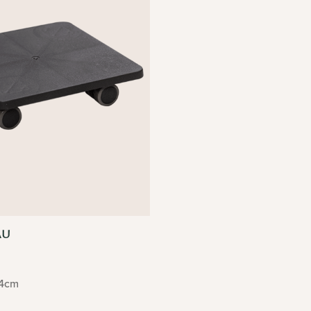
AU
4cm