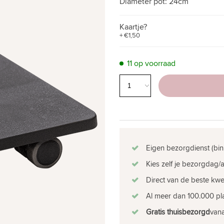
Diameter pot:
24cm
Kaartje?
+ €1,50
11 op voorraad
Eigen bezorgdienst (bin
Kies zelf je bezorgdag/a
Direct van de beste kw
Al meer dan 100.000 pla
Gratis thuisbezorgd
vana