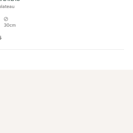
plateau
30cm
5