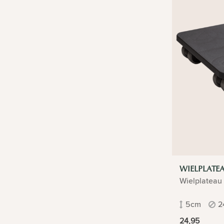
WIELPLATE
Wielplateau
5cm
2
24,95