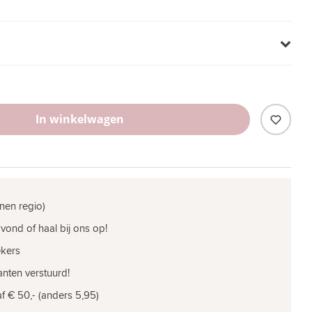
In winkelwagen
nen regio)
vond of haal bij ons op!
ekers
nten verstuurd!
f € 50,- (anders 5,95)