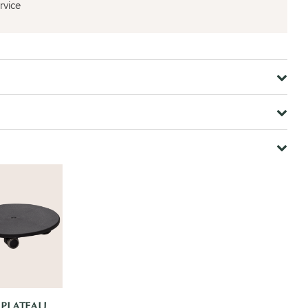
rvice
LPLATEAU