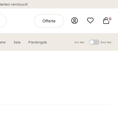
anten verstuurd!
0
Offerte
ome
Sale
Plantengids
Incl. btw
Excl. btw