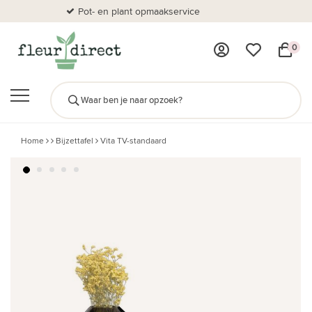
Pot- en plant opmaakservice
Al
0
Home
Bijzettafel
Vita TV-standaard