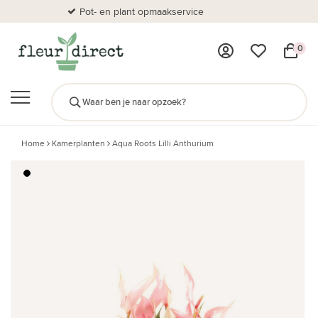
Pot- en plant opmaakservice
Al
0
Home
Kamerplanten
Aqua Roots Lilli Anthurium