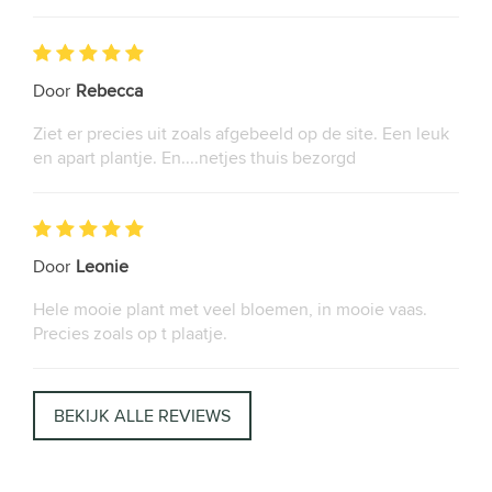
Door
Rebecca
Ziet er precies uit zoals afgebeeld op de site. Een leuk
en apart plantje. En....netjes thuis bezorgd
Door
Leonie
Hele mooie plant met veel bloemen, in mooie vaas.
Precies zoals op t plaatje.
BEKIJK ALLE REVIEWS