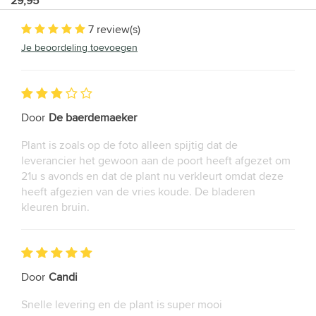
29,95
7 review(s)
Je beoordeling toevoegen
Door
De baerdemaeker
Plant is zoals op de foto alleen spijtig dat de
leverancier het gewoon aan de poort heeft afgezet om
21u s avonds en dat de plant nu verkleurt omdat deze
heeft afgezien van de vries koude. De bladeren
kleuren bruin.
Door
Candi
Snelle levering en de plant is super mooi