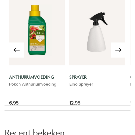
ANTHURIUMVOEDING
SPRAYER
GI
Pokon Anthuriumvoeding
Elho Sprayer
El
6,95
12,95
16
Recent bekeken