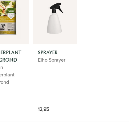
ERPLANT
SPRAYER
Elho Sprayer
GROND
on
rplant
rond
12,95