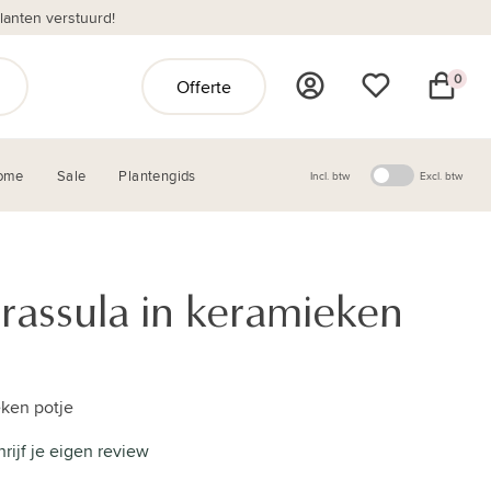
anten verstuurd!
0
Offerte
ome
Sale
Plantengids
Incl. btw
Excl. btw
rassula in keramieken
eken potje
hrijf je eigen review