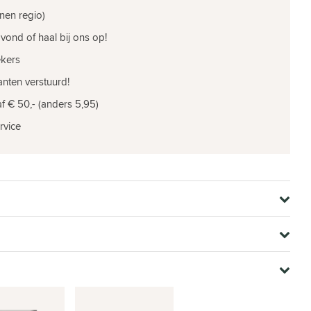
nen regio)
vond of haal bij ons op!
ekers
nten verstuurd!
f € 50,- (anders 5,95)
rvice