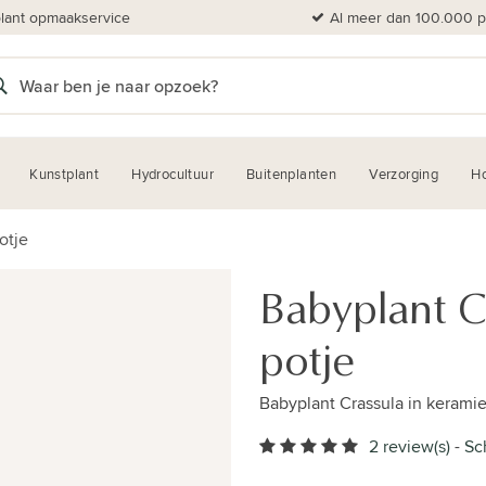
plant opmaakservice
Al meer dan 100.000 pl
Kunstplant
Hydrocultuur
Buitenplanten
Verzorging
H
otje
Babyplant C
potje
Babyplant Crassula in kerami
2 review(s)
-
Sc