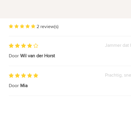
2 review(s)
Jammer dat h
Door
Wil van der Horst
Prachtig, sn
Door
Mia