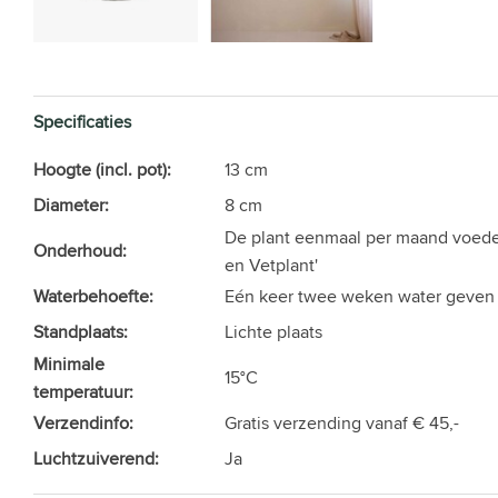
Specificaties
Hoogte (incl. pot):
13 cm
Diameter:
8 cm
De plant eenmaal per maand voede
Onderhoud:
en Vetplant'
Waterbehoefte:
Eén keer twee weken water geven
Standplaats:
Lichte plaats
Minimale
15°C
temperatuur:
Verzendinfo:
Gratis verzending vanaf € 45,-
Luchtzuiverend:
Ja