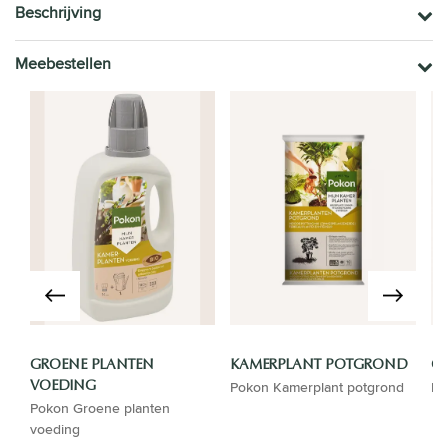
Beschrijving
Meebestellen
GROENE PLANTEN
KAMERPLANT POTGROND
GI
Pokon Kamerplant potgrond
El
VOEDING
Pokon Groene planten
voeding