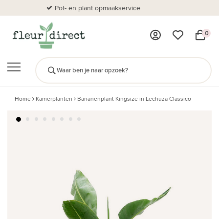
Pot- en plant opmaakservice
Al
0
Home
Kamerplanten
Bananenplant Kingsize in Lechuza Classico