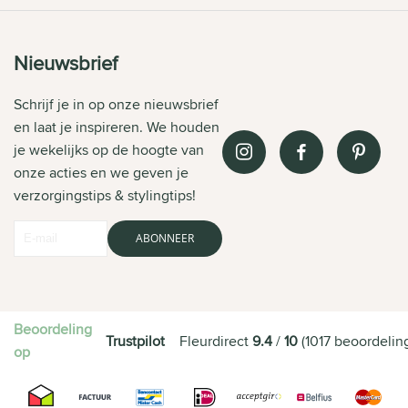
Nieuwsbrief
Schrijf je in op onze nieuwsbrief
en laat je inspireren. We houden
je wekelijks op de hoogte van
onze acties en we geven je
verzorgingstips & stylingtips!
ABONNEER
Beoordeling
Trustpilot
Fleurdirect
9.4
/
10
(
1017
beoordelin
op