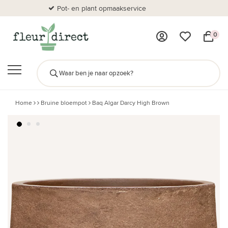
Pot- en plant opmaakservice
Al
0
Home
Bruine bloempot
Baq Algar Darcy High Brown