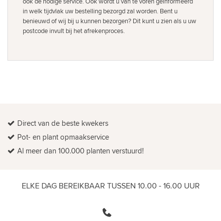
ook de nodige service. Ook wordt u van te voren geïnformeerd
in welk tijdvlak uw bestelling bezorgd zal worden. Bent u
benieuwd of wij bij u kunnen bezorgen? Dit kunt u zien als u uw
postcode invult bij het afrekenproces.
Direct van de beste kwekers
Pot- en plant opmaakservice
Al meer dan 100.000 planten verstuurd!
ELKE DAG BEREIKBAAR TUSSEN 10.00 - 16.00 UUR