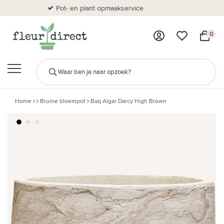
Pot- en plant opmaakservice
Al
0
Home
Bruine bloempot
Baq Algar Darcy High Brown