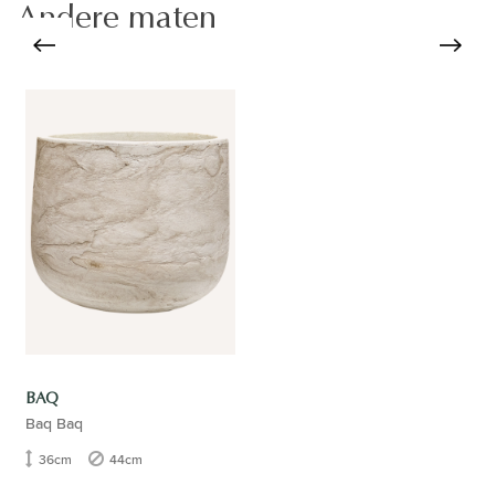
Andere maten
BAQ
Baq Baq
36cm
44cm