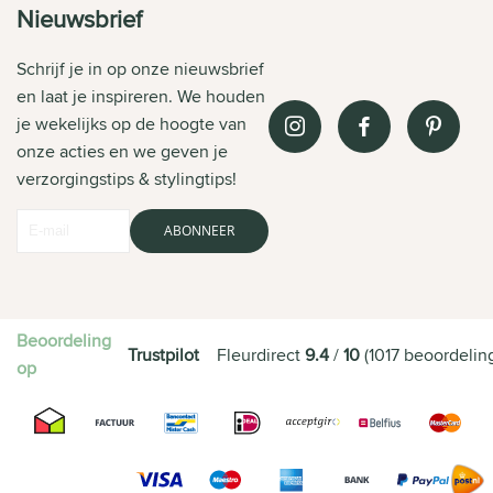
Nieuwsbrief
Schrijf je in op onze nieuwsbrief
en laat je inspireren. We houden
je wekelijks op de hoogte van
onze acties en we geven je
verzorgingstips & stylingtips!
ABONNEER
Beoordeling
Trustpilot
Fleurdirect
9.4
/
10
(
1017
beoordelin
op