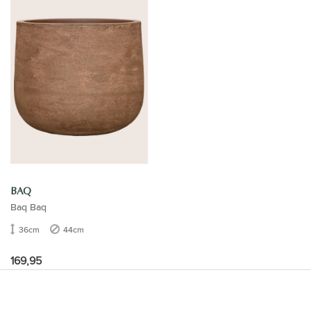
BAQ
Baq Baq
36cm
44cm
169,95