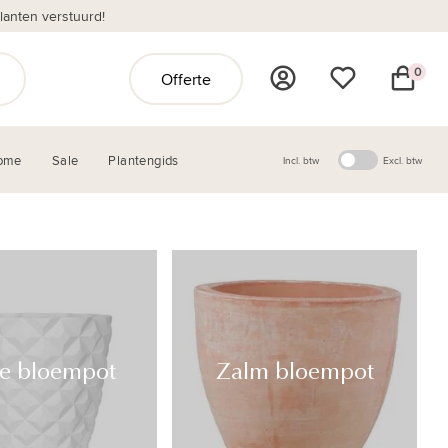
anten verstuurd!
0
Offerte
ome
Sale
Plantengids
Incl. btw
Excl. btw
te bloempot
Zalm bloempot