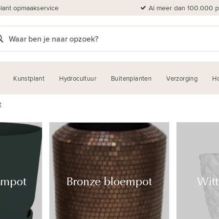
plant opmaakservice
Al meer dan 100.000 pl
Kunstplant
Hydrocultuur
Buitenplanten
Verzorging
H
t
empot
Bronze bloempot
Wit