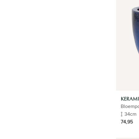
Witte bloempot
Zalm bloempot
Oranje bloempot
Grijze bloempot
Rode bloempot
Zilveren bloempot
Roze bloempot
Zwarte bloempot
Bruine bloempot
Beige bloempot
Gouden bloempot
Gele Bloempot
Merk
VERZORGING
KERAMI
Bloempo
CADEAUTIP
34cm
74,95
HOME
PLANTENGIDS