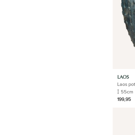
KAMERPLANTEN
KANTOORPLANTEN
HYDROCULTUUR
BUITENPLANTEN
KUNSTPLANTEN
LAOS
BLOEMPOTTEN
Laos po
Materiaal
55cm
Stijl bloempotten
199,95
Type
Kleuren bloempot
Blauwe bloempot
Groene bloempot
Bronze bloempot