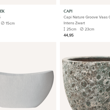
EK
CAPI
S
Capi Nature Groove Vaas C
Intens Zwart
15cm
25cm
23cm
44,95