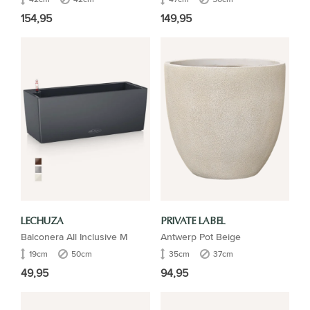
154,95
149,95
LECHUZA
PRIVATE LABEL
Balconera All Inclusive M
Antwerp Pot Beige
19cm
50cm
35cm
37cm
49,95
94,95