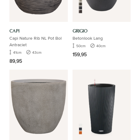
CAPI
GRIGIO
Capi Nature Rib NL Pot Bol
Betonlook Lang
Antraciet
50cm
40cm
41cm
43cm
159,95
89,95