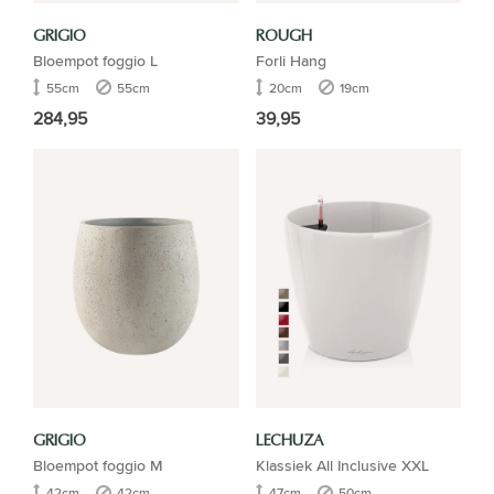
GRIGIO
ROUGH
Bloempot foggio L
Forli Hang
55cm
55cm
20cm
19cm
284,95
39,95
GRIGIO
LECHUZA
Bloempot foggio M
Klassiek All Inclusive XXL
42cm
42cm
47cm
50cm