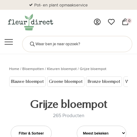
Pot- en plant opmaakservice
Al
0
Home
/
Bloempotten
/
Kleuren bloempot
/
Grijze bloempot
Blauwe bloempot
Groene bloempot
Bronze bloempot
Witte
Grijze bloempot
265 Producten
Filter & Sorteer