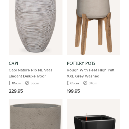
CAPI
POTTERY POTS
Capi Nature Rib NL Vaas
Rough With Feet High Patt
Elegant Deluxe Ivoor
XXL Grey Washed
85cm
55cm
65cm
34cm
229,95
199,95