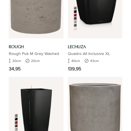
ROUGH
LECHUZA
Rough Puk M Grey Washed
Quadro All Inclusive XL
20cm
20cm
40cm
43cm
34,95
139,95