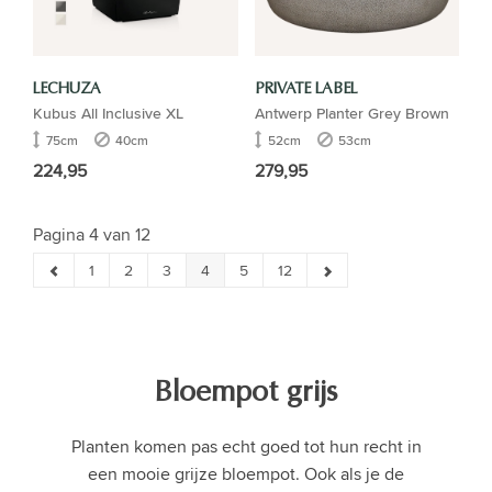
LECHUZA
PRIVATE LABEL
Kubus All Inclusive XL
Antwerp Planter Grey Brown
75cm
40cm
52cm
53cm
224,95
279,95
Pagina 4 van 12
1
2
3
4
5
12
Bloempot grijs
Planten komen pas echt goed tot hun recht in
een mooie grijze bloempot. Ook als je de