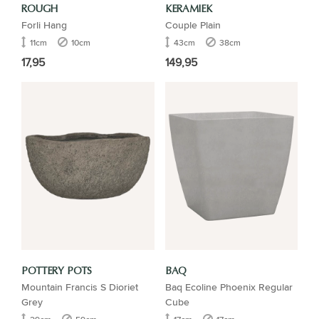
ROUGH
KERAMIEK
Forli Hang
Couple Plain
11cm
10cm
43cm
38cm
17,95
149,95
POTTERY POTS
BAQ
Mountain Francis S Dioriet
Baq Ecoline Phoenix Regular
Grey
Cube