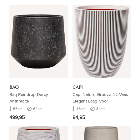
BAQ
CAPI
Baq Raindrop Darcy
Capi Nature Groove NL Vaas
Anthracite
Elegant Laag Ivoor
55cm
62cm
46cm
34cm
499,95
84,95