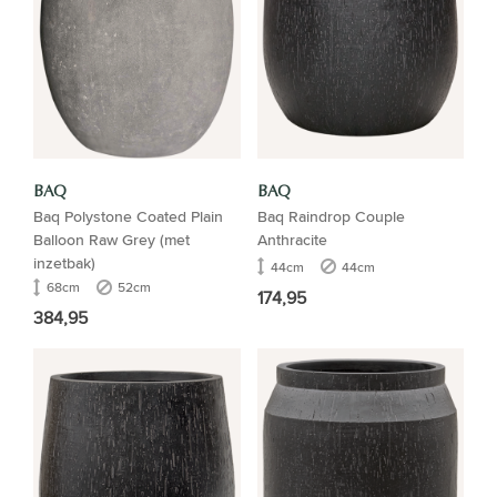
BAQ
BAQ
Baq Polystone Coated Plain
Baq Raindrop Couple
Balloon Raw Grey (met
Anthracite
inzetbak)
44cm
44cm
68cm
52cm
174,95
384,95