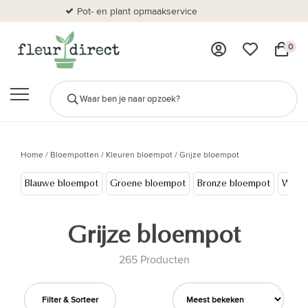
Pot- en plant opmaakservice
Al
0
Home
/
Bloempotten
/
Kleuren bloempot
/
Grijze bloempot
Blauwe bloempot
Groene bloempot
Bronze bloempot
Witte
Grijze bloempot
265 Producten
Filter & Sorteer