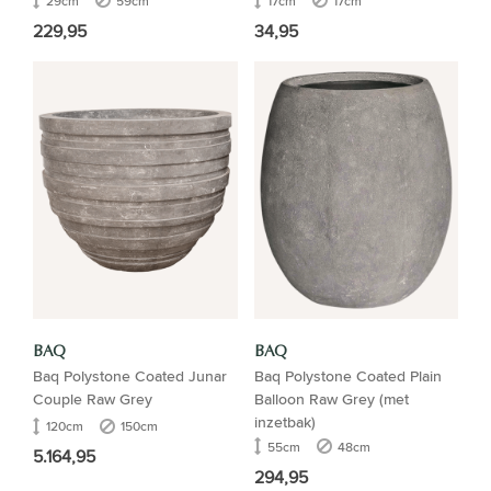
29cm
59cm
17cm
17cm
229,95
34,95
BAQ
BAQ
Baq Polystone Coated Junar
Baq Polystone Coated Plain
Couple Raw Grey
Balloon Raw Grey (met
inzetbak)
120cm
150cm
55cm
48cm
5.164,95
294,95