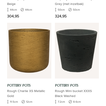
Beige
Grey (met inzetbak)
44cm
44cm
50cm
50cm
304,95
324,95
POTTERY POTS
POTTERY POTS
Rough Charlie XS Metallic
Rough Mini bucket XXXS
Gold
Black Washed
11.5cm
12cm
7.2cm
8.6cm