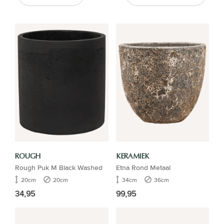
ROUGH
KERAMIEK
Rough Puk M Black Washed
Etna Rond Metaal
20cm
20cm
34cm
36cm
34,95
99,95