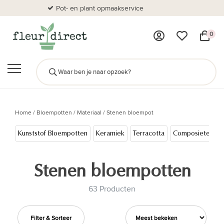
Pot- en plant opmaakservice
Al
0
Home
/
Bloempotten
/
Materiaal
/
Stenen bloempot
Kunststof Bloempotten
Keramiek
Terracotta
Composieten bl
Stenen bloempotten
63 Producten
Filter & Sorteer