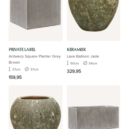
PRIVATE LABEL
KERAMIEK
Antwerp Square Planter Grey
Lava Balloon Jade
Brown
50cm
54cm
37cm
37cm
329,95
159,95