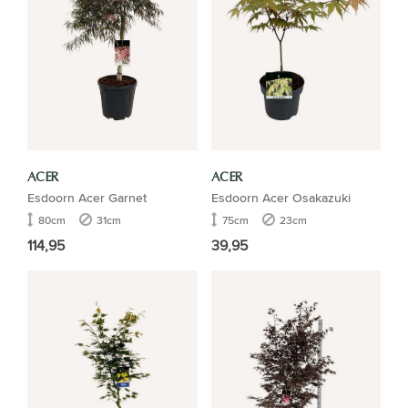
ACER
ACER
Esdoorn Acer Garnet
Esdoorn Acer Osakazuki
80cm
31cm
75cm
23cm
114,95
39,95