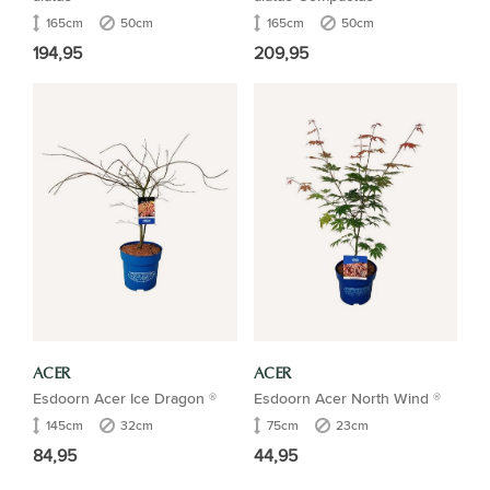
165cm
50cm
165cm
50cm
194,95
209,95
ACER
ACER
Esdoorn Acer Ice Dragon ®
Esdoorn Acer North Wind ®
145cm
32cm
75cm
23cm
84,95
44,95