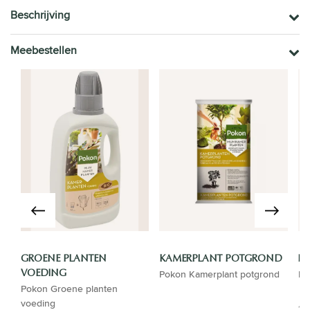
Beschrijving
Meebestellen
GROENE PLANTEN
KAMERPLANT POTGROND
LU
Pokon Kamerplant potgrond
Lu
VOEDING
Pokon Groene planten
voeding