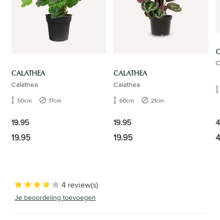
C
C
CALATHEA
CALATHEA
Calathea
Calathea
50cm
17cm
60cm
21cm
4
19.95
19.95
19.95
19.95
4
4 review(s)
Je beoordeling toevoegen