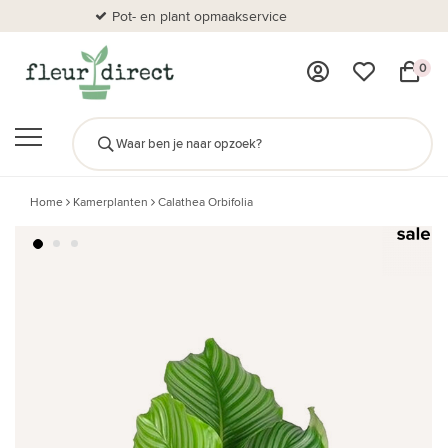
Pot- en plant opmaakservice
Al
0
Home
Kamerplanten
Calathea Orbifolia