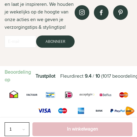
en laat je inspireren. We houden
je wekelijks op de hoogte van
onze acties en we geven je
verzorgingstips & stylingtips!
ABONNEER
Beoordeling
Trustpilot
Fleurdirect
9.4
/
10
(
1017
beoordelin
op
In winkelwagen