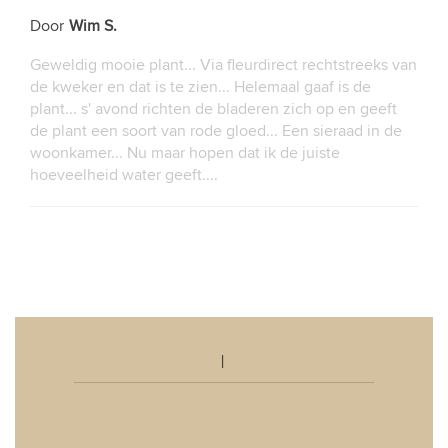
Door
Wim S.
Geweldig mooie plant... Via fleurdirect rechtstreeks van
de kweker en dat is te zien... Helemaal gaaf is de
plant... s' avond richten de bladeren zich op en geeft
de plant een soort van rode gloed... Een sieraad in de
woonkamer... Nu maar hopen dat ik de juiste
hoeveelheid water geeft....