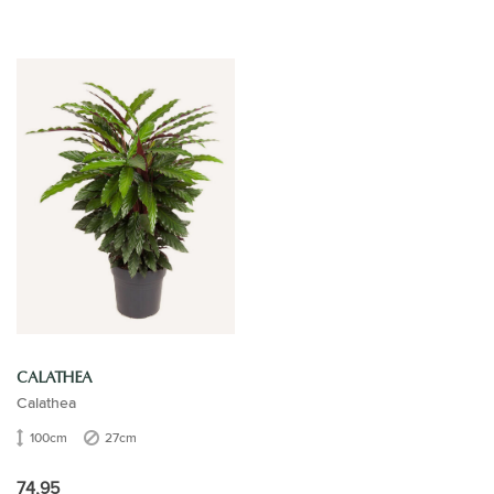
CALATHEA
Calathea
100cm
27cm
74,95