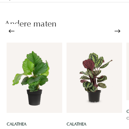
Andere maten
C
C
CALATHEA
CALATHEA