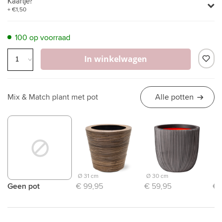
Kaartje?
+ €1,50
100 op voorraad
In winkelwagen
Mix & Match plant met pot
Alle potten
Ø 31 cm
Ø 30 cm
Ø 
Geen pot
€ 99,95
€ 59,95
€ 