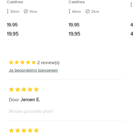
Calathea
Calathea
50cm
17cm
60cm
21cm
4
19.95
19.95
19.95
19.95
4
2 review(s)
Je beoordeling toevoegen
Door
Jeroen E.
Mooie gezonde plant