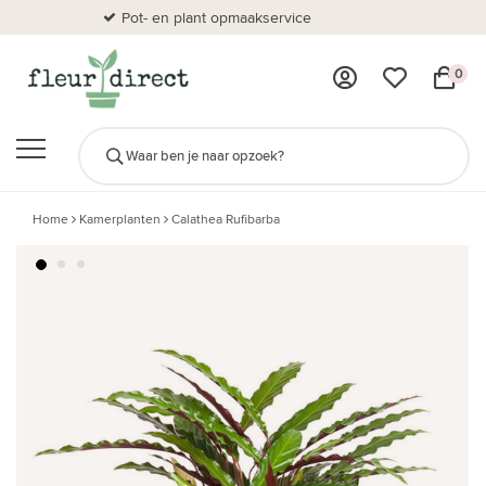
Pot- en plant opmaakservice
Al
0
Home
Kamerplanten
Calathea Rufibarba