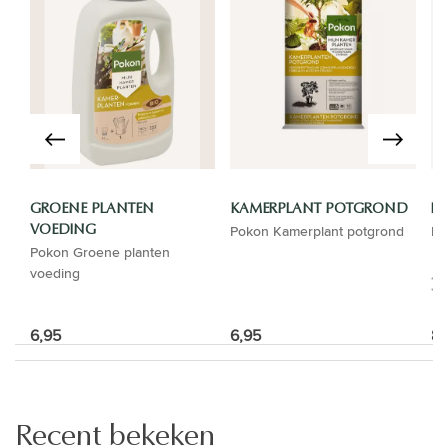
GROENE PLANTEN
KAMERPLANT POTGROND
LU
Pokon Kamerplant potgrond
Lu
VOEDING
Pokon Groene planten
voeding
6,95
6,95
8,
Recent bekeken