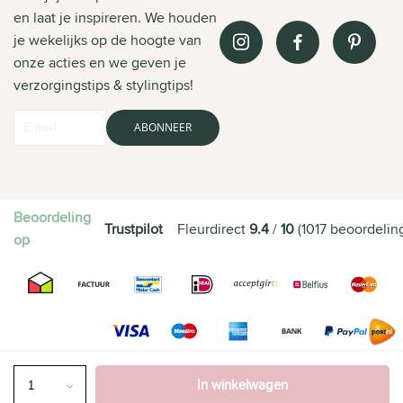
en laat je inspireren. We houden
je wekelijks op de hoogte van
onze acties en we geven je
verzorgingstips & stylingtips!
ABONNEER
Beoordeling
Trustpilot
Fleurdirect
9.4
/
10
(
1017
beoordelin
op
In winkelwagen