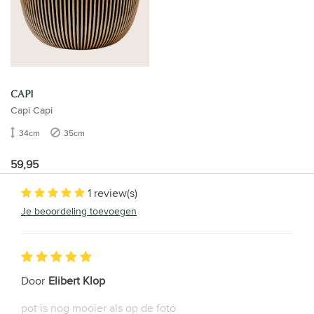
CAPI
Capi Capi
34cm
35cm
59,95
1 review(s)
Je beoordeling toevoegen
Door
Elibert Klop
pot is nog mooier als op de foto