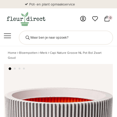
Pot- en plant opmaakservice
Al
0
Home
Bloempotten
Merk
Capi Nature Groove NL Pot Bol Zwart
Goud