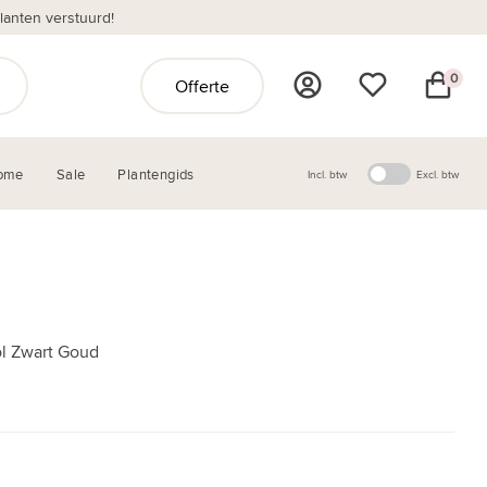
anten verstuurd!
0
Offerte
ome
Sale
Plantengids
Incl. btw
Excl. btw
ol Zwart Goud