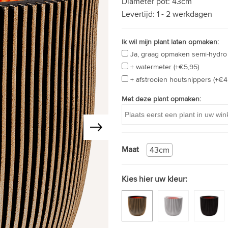
Diameter pot:
43cm
Levertijd:
1 - 2 werkdagen
Ik wil mijn plant laten opmaken:
Ja, graag opmaken semi-hydro 
+ watermeter (+€5,95)
+ afstrooien houtsnippers (+€4
Met deze plant opmaken:
Maat
43cm
Kies hier uw kleur: