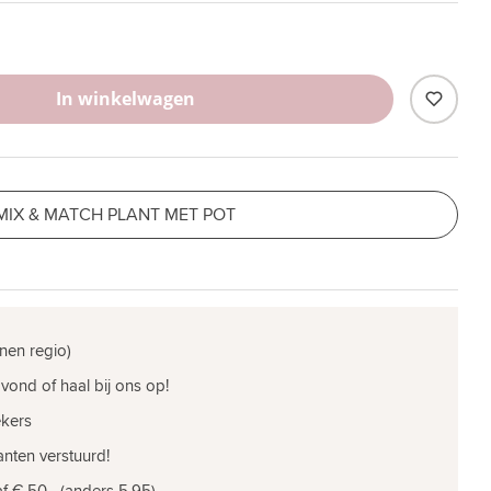
In winkelwagen
MIX & MATCH PLANT MET POT
nen regio)
vond of haal bij ons op!
ekers
nten verstuurd!
f € 50,- (anders 5,95)