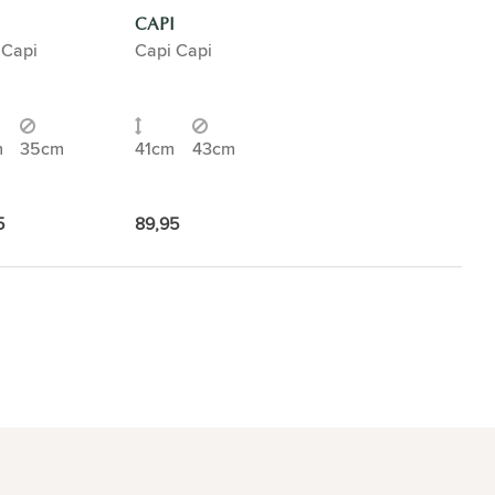
CAPI
 Capi
Capi Capi
m
35cm
41cm
43cm
5
89,95