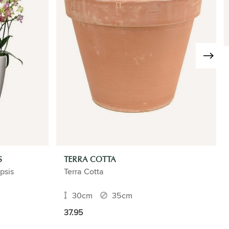
S
TERRA COTTA
psis
Terra Cotta
30cm
35cm
37.95