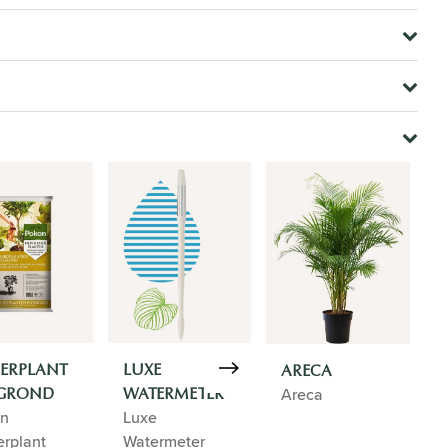
ERPLANT
LUXE
ARECA
S
Areca
GROND
WATERMETER
on
Luxe
rplant
Watermeter