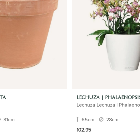
TTA
LECHUZA | PHALAENOPSI
Lechuza Lechuza | Phalaeno
31cm
65cm
28cm
102.95