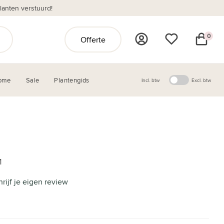
anten verstuurd!
0
Offerte
ome
Sale
Plantengids
Incl. btw
Excl. btw
1
hrijf je eigen review