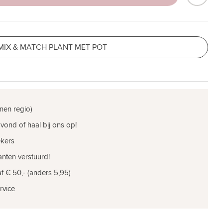
MIX & MATCH PLANT MET POT
nen regio)
vond of haal bij ons op!
ekers
nten verstuurd!
f € 50,- (anders 5,95)
rvice