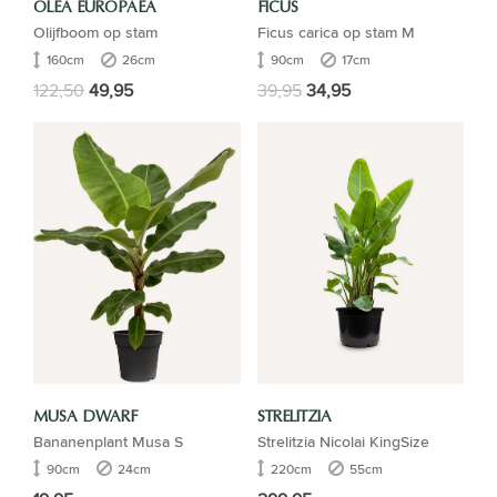
OLEA EUROPAEA
FICUS
Olijfboom op stam
Ficus carica op stam M
160cm
26cm
90cm
17cm
122,50
49,95
39,95
34,95
MUSA DWARF
STRELITZIA
Bananenplant Musa S
Strelitzia Nicolai KingSize
90cm
24cm
220cm
55cm