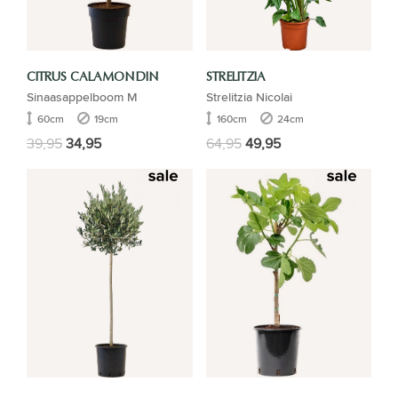
CITRUS CALAMONDIN
STRELITZIA
Sinaasappelboom M
Strelitzia Nicolai
60cm
19cm
160cm
24cm
39,95
34,95
64,95
49,95