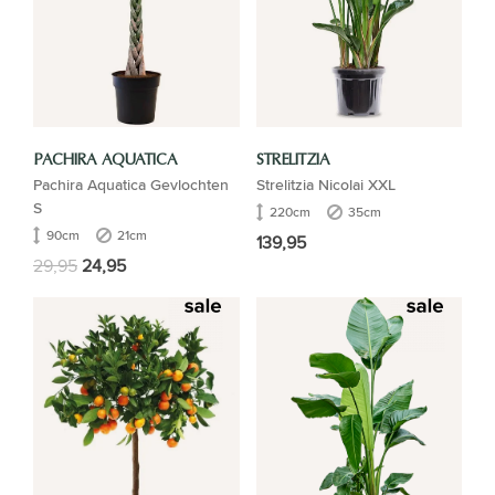
PACHIRA AQUATICA
STRELITZIA
Pachira Aquatica Gevlochten
Strelitzia Nicolai XXL
S
220cm
35cm
90cm
21cm
139,95
29,95
24,95