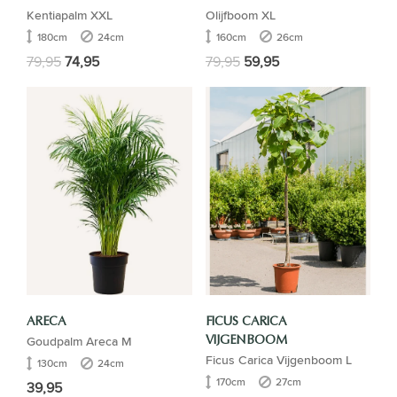
Kentiapalm XXL
Olijfboom XL
180cm
24cm
160cm
26cm
79,95
74,95
79,95
59,95
ARECA
FICUS CARICA
Goudpalm Areca M
VIJGENBOOM
Ficus Carica Vijgenboom L
130cm
24cm
170cm
27cm
39,95