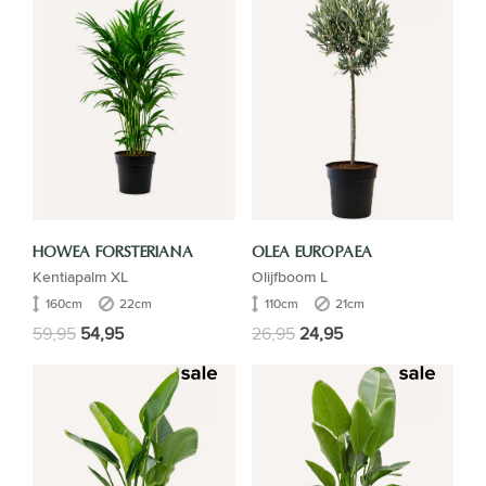
HOWEA FORSTERIANA
OLEA EUROPAEA
Kentiapalm XL
Olijfboom L
160cm
22cm
110cm
21cm
59,95
54,95
26,95
24,95