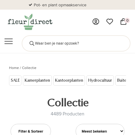
Pot- en plant opmaakservice
Al
0
Home
/
Collectie
SALE
Kamerplanten
Kantoorplanten
Hydrocultuur
Buitenpla
Collectie
4489 Producten
Filter & Sorteer