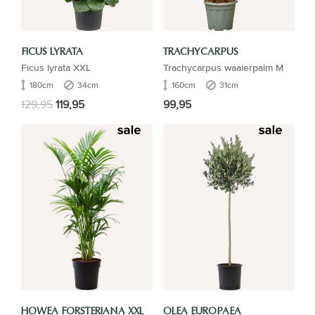
FICUS LYRATA
TRACHYCARPUS
Ficus lyrata XXL
Trachycarpus waaierpalm M
180cm
34cm
160cm
31cm
129,95
119,95
99,95
HOWEA FORSTERIANA XXL
OLEA EUROPAEA