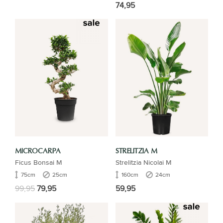
74,95
MICROCARPA
STRELITZIA M
Ficus Bonsai M
Strelitzia Nicolai M
75cm
25cm
160cm
24cm
99,95
79,95
59,95