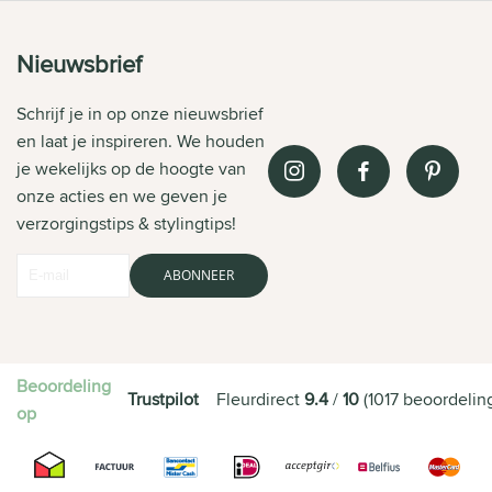
Nieuwsbrief
Schrijf je in op onze nieuwsbrief
en laat je inspireren. We houden
je wekelijks op de hoogte van
onze acties en we geven je
verzorgingstips & stylingtips!
ABONNEER
Beoordeling
Trustpilot
Fleurdirect
9.4
/
10
(
1017
beoordelin
op