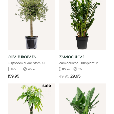
OLEA EUROPAEA
ZAMIOCULCAS
Olijfboom dikke stam XL
Zamioculcas Duinplant M
190cm
45cm
80cm
19cm
159,95
49,95
29,95